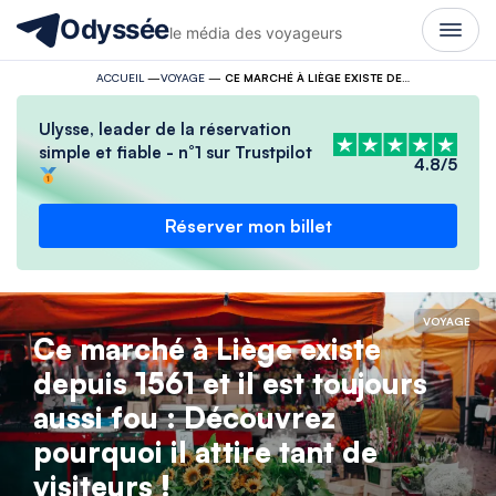
Odyssée
le média des voyageurs
ACCUEIL
—
VOYAGE
—
CE MARCHÉ À LIÈGE EXISTE DEPUIS 1561 ET IL EST TOUJOURS AUSSI FOU : DÉCOUVREZ POURQUOI IL ATTIRE TANT DE VISITEURS !
Ulysse, leader de la réservation
simple et fiable - n°1 sur Trustpilot
4.8/5
Réserver mon billet
VOYAGE
Ce marché à Liège existe
depuis 1561 et il est toujours
aussi fou : Découvrez
pourquoi il attire tant de
visiteurs !