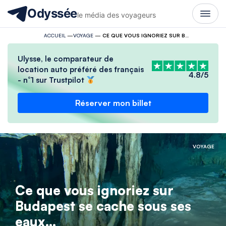
Odyssée
le média des voyageurs
ACCUEIL
—
VOYAGE
—
CE QUE VOUS IGNORIEZ SUR BUDAPEST SE CACHE SOUS SES EAUX…
Ulysse, le comparateur de
location auto préféré des français
4.8/5
- n°1 sur Trustpilot
Réserver mon billet
VOYAGE
Ce que vous ignoriez sur
Budapest se cache sous ses
eaux…