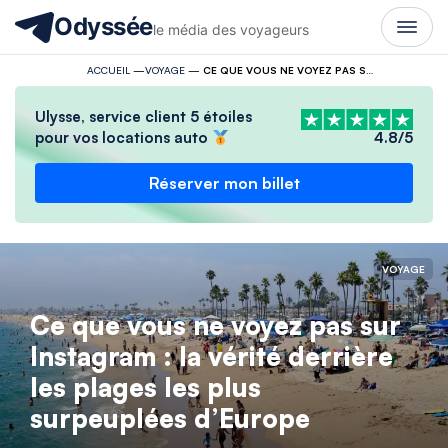
Odyssée
le média des voyageurs
ACCUEIL
—
VOYAGE
—
CE QUE VOUS NE VOYEZ PAS SUR INSTAGRAM : LA VÉRITÉ DERRIÈRE LES PLAGES LES PLUS SURPEUPLÉES D’EUROPE
Ulysse, service client 5 étoiles
pour vos locations auto
4.8/5
Réserver mon billet
VOYAGE
Ce que vous ne voyez pas sur
Instagram : la vérité derrière
les plages les plus
surpeuplées d’Europe