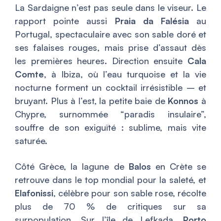
La Sardaigne n’est pas seule dans le viseur. Le
rapport pointe aussi
Praia da Falésia
au
Portugal, spectaculaire avec son sable doré et
ses falaises rouges, mais prise d’assaut dès
les premières heures. Direction ensuite
Cala
Comte
, à Ibiza, où l’eau turquoise et la vie
nocturne forment un cocktail irrésistible – et
bruyant. Plus à l’est, la petite baie de
Konnos
à
Chypre, surnommée “paradis insulaire”,
souffre de son exiguïté : sublime, mais vite
saturée.
Côté Grèce, la lagune de
Balos
en Crète se
retrouve dans le top mondial pour la saleté, et
Elafonissi
, célèbre pour son sable rose, récolte
plus de 70 % de critiques sur sa
surpopulation. Sur l’île de Lefkada,
Porto