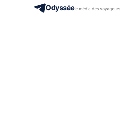
Odyssée
le média des voyageurs