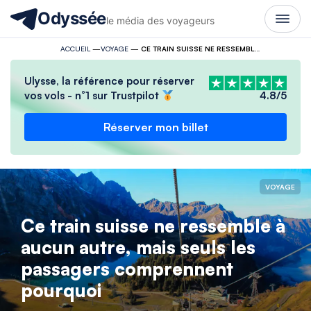
Odyssée
le média des voyageurs
ACCUEIL
—
VOYAGE
—
CE TRAIN SUISSE NE RESSEMBLE À AUCUN AUTRE, MAIS SEULS LES PASSAGERS COMPRENNENT POURQUOI
Ulysse, la référence pour réserver
vos vols - n°1 sur Trustpilot
4.8/5
Réserver mon billet
VOYAGE
Ce train suisse ne ressemble à
aucun autre, mais seuls les
passagers comprennent
pourquoi