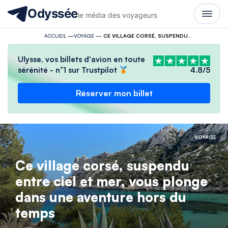
Odyssée
le média des voyageurs
ACCUEIL
—
VOYAGE
—
CE VILLAGE CORSÉ, SUSPENDU ENTRE CIEL ET MER, VOUS PLONGE DANS UNE AVENTURE HORS DU TEMPS
Ulysse, vos billets d'avion en toute
sérénité - n°1 sur Trustpilot
4.8/5
Réserver mon billet
VOYAGE
Ce village corsé, suspendu
entre ciel et mer, vous plonge
dans une aventure hors du
temps