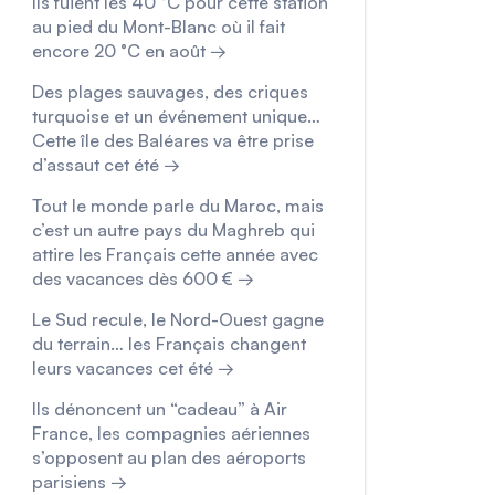
Ils fuient les 40 °C pour cette station
au pied du Mont-Blanc où il fait
encore 20 °C en août →
Des plages sauvages, des criques
turquoise et un événement unique…
Cette île des Baléares va être prise
d’assaut cet été →
Tout le monde parle du Maroc, mais
c’est un autre pays du Maghreb qui
attire les Français cette année avec
des vacances dès 600 € →
Le Sud recule, le Nord-Ouest gagne
du terrain… les Français changent
leurs vacances cet été →
Ils dénoncent un “cadeau” à Air
France, les compagnies aériennes
s’opposent au plan des aéroports
parisiens →