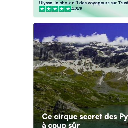
Ulysse, le choix n°1 des voyageurs sur Trus
4.8/5
Ce cirque secret des Pyr
à coup sûr