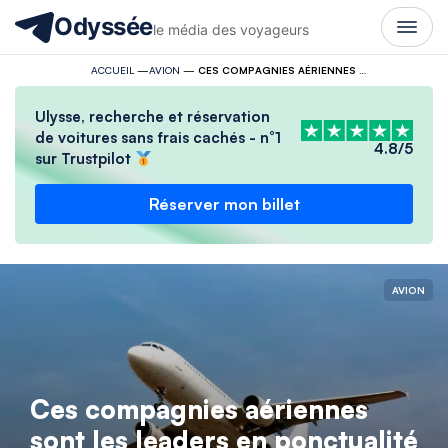
Odyssée
le média des voyageurs
ACCUEIL
—
AVION
—
CES COMPAGNIES AÉRIENNES SONT LES LEADERS EN PONCTUALITÉ
Ulysse, recherche et réservation
de voitures sans frais cachés - n°1
4.8/5
sur Trustpilot
Réserver mon billet
AVION
Ces compagnies aériennes
sont les leaders en ponctualité