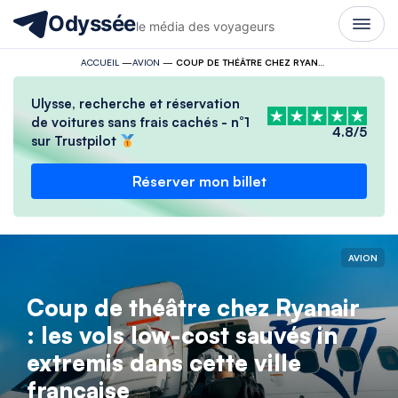
Odyssée
le média des voyageurs
ACCUEIL
—
AVION
—
COUP DE THÉÂTRE CHEZ RYANAIR : LES VOLS LOW-COST SAUVÉS IN EXTREMIS DANS CETTE VILLE FRANÇAISE
Ulysse, recherche et réservation
de voitures sans frais cachés - n°1
4.8/5
sur Trustpilot
Réserver mon billet
AVION
Coup de théâtre chez Ryanair
: les vols low-cost sauvés in
extremis dans cette ville
française