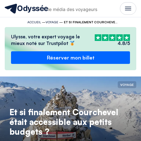
Odyssée
le média des voyageurs
ACCUEIL
—
VOYAGE
—
ET SI FINALEMENT COURCHEVEL ÉTAIT ACCESSIBLE AUX PETITS BUDGETS ?
Ulysse, votre expert voyage le
mieux noté sur Trustpilot
4.8/5
Réserver mon billet
VOYAGE
Et si finalement Courchevel
était accessible aux petits
budgets ?