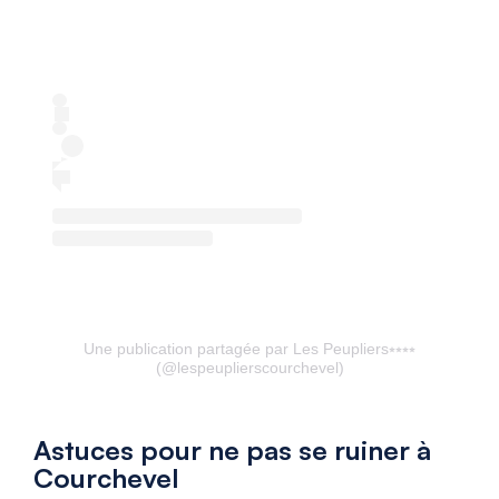
Une publication partagée par Les Peupliers⭒⭒⭒⭒
(@lespeuplierscourchevel)
Astuces pour ne pas se ruiner à
Courchevel