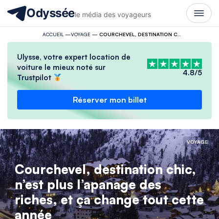
Odyssée
le média des voyageurs
ACCUEIL
—
VOYAGE
—
COURCHEVEL, DESTINATION CHIC, N’EST PLUS L’APANAGE DES RICHES, ET ÇA CHANGE TOUT CETTE ANNÉE
Ulysse, votre expert location de
voiture le mieux noté sur
4.8/5
Trustpilot
Réserver mon billet
VOYAGE
Courchevel, destination chic,
n’est plus l’apanage des
riches, et ça change tout cette
année