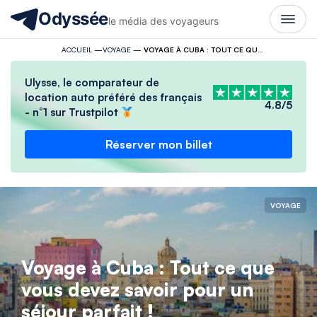
Odyssée
le média des voyageurs
ACCUEIL
—
VOYAGE
—
VOYAGE À CUBA : TOUT CE QUE VOUS DEVEZ SAVOIR POUR UN SÉJOUR PARFAIT !
Ulysse, le comparateur de
location auto préféré des français
4.8/5
- n°1 sur Trustpilot
Réserver mon billet
VOYAGE
Voyage à Cuba : Tout ce que
vous devez savoir pour un
séjour parfait !