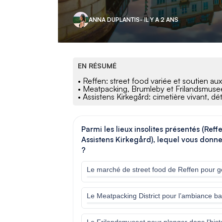
ANNA DUPLANTIS
- IL Y A 2 ANS
EN RÉSUMÉ
• Reffen: street food variée et soutien a
• Meatpacking, Brumleby et Frilandsmuseet:
• Assistens Kirkegård: cimetière vivant,
Parmi les lieux insolites présentés (Ref
Assistens Kirkegård), lequel vous donn
?
Le marché de street food de Reffen pour go
Le Meatpacking District pour l’ambiance bar
Le Frilandsmuseet pour plonger dans l’histoi