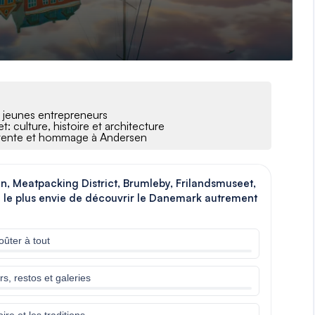
ux jeunes entrepreneurs
 culture, histoire et architecture
 détente et hommage à Andersen
fen, Meatpacking District, Brumleby, Frilandsmuseet,
e le plus envie de découvrir le Danemark autrement
ûter à tout
s, restos et galeries
re et les traditions