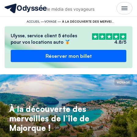
Odyssée
le média des voyageurs
ACCUEIL
—
VOYAGE
—
À LA DÉCOUVERTE DES MERVEILLES DE L’ÎLE DE MAJORQUE !
Ulysse, service client 5 étoiles
pour vos locations auto
4.8/5
Réserver mon billet
VOYAGE
À la découverte des
merveilles de l’île de
Majorque !