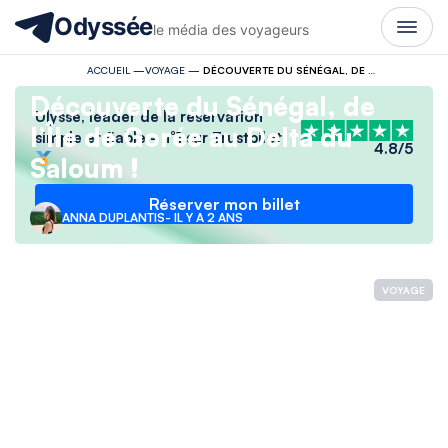
Odyssée
le média des voyageurs
ACCUEIL
—
VOYAGE
—
DÉCOUVERTE DU SÉNÉGAL, DE L’ÎLE DE GORÉE AU DELTA DU SALOUM !
Découverte du Sénégal, de
Ulysse, leader de la réservation
l’Île de Gorée au Delta du
simple et fiable - n°1 sur Trustpilot
4.8/5
Saloum !
Réserver mon billet
ANNA DUPLANTIS
- IL Y A 2 ANS
VOYAGE