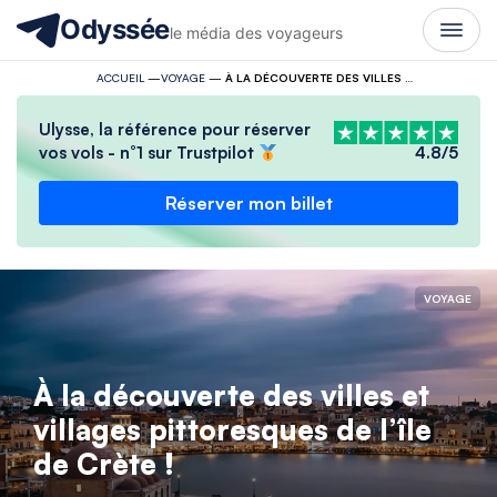
Odyssée
le média des voyageurs
ACCUEIL
—
VOYAGE
—
À LA DÉCOUVERTE DES VILLES ET VILLAGES PITTORESQUES DE L’ÎLE DE CRÈTE !
Ulysse, la référence pour réserver
vos vols - n°1 sur Trustpilot
4.8/5
Réserver mon billet
VOYAGE
À la découverte des villes et
villages pittoresques de l’île
de Crète !