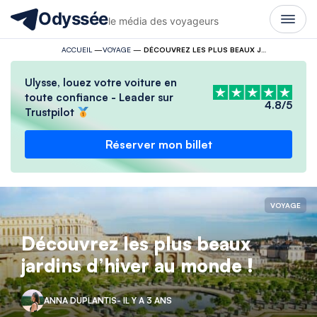
Odyssée
le média des voyageurs
ACCUEIL
—
VOYAGE
—
DÉCOUVREZ LES PLUS BEAUX JARDINS D’HIVER AU MONDE !
Ulysse, louez votre voiture en
toute confiance - Leader sur
4.8/5
Trustpilot
Réserver mon billet
VOYAGE
Découvrez les plus beaux
jardins d’hiver au monde !
ANNA DUPLANTIS
- IL Y A 3 ANS