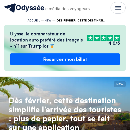
Odyssée
le média des voyageurs
ACCUEIL
—
NEW
—
DÈS FÉVRIER, CETTE DESTINATION SIMPLIFIE L’ARRIVÉE DES TOURISTES : PLUS DE PAPIER, TOUT SE FAIT SUR UNE APPLICATION
Ulysse, le comparateur de
location auto préféré des français
4.8/5
- n°1 sur Trustpilot
Réserver mon billet
NEW
Dès février, cette destination
simplifie l’arrivée des touristes
: plus de papier, tout se fait
sur une application