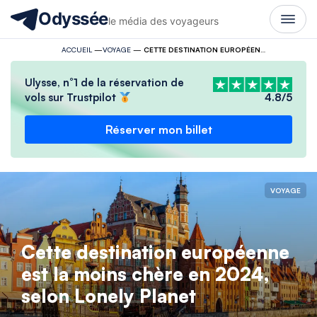
Odyssée
le média des voyageurs
ACCUEIL
—
VOYAGE
—
CETTE DESTINATION EUROPÉENNE EST LA MOINS CHÈRE EN 2024, SELON LONELY PLANET
Ulysse, n°1 de la réservation de
vols sur Trustpilot
4.8/5
Réserver mon billet
VOYAGE
Cette destination européenne
est la moins chère en 2024,
selon Lonely Planet