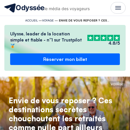
Odyssée
le média des voyageurs
ACCUEIL
—
VOYAGE
—
ENVIE DE VOUS REPOSER ? CES DESTINATIONS SECRÈTES CHOUCHOUTENT LES RETRAITÉS COMME NULLE PART AILLEURS
Ulysse, leader de la location
simple et fiable - n°1 sur Trustpilot
4.8/5
Réserver mon billet
VOYAGE
Envie de vous reposer ? Ces
destinations secrètes
chouchoutent les retraités
comme nulle part ailleurs