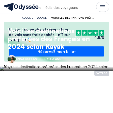
Odyssée
le média des voyageurs
ACCUEIL
—
VOYAGE
—
VOICI LES DESTINATIONS PRÉFÉRÉES DES FRANÇAIS EN 2024 SELON KAYAK
Voici les destinations
Ulysse, recherche et réservation
de vols sans frais cachés - n°1 sur
préférées des Français en
4.8/5
Trustpilot
2024 selon Kayak
Réserver mon billet
ANNA DUPLANTIS
- IL Y A 3 ANS
VOYAGE