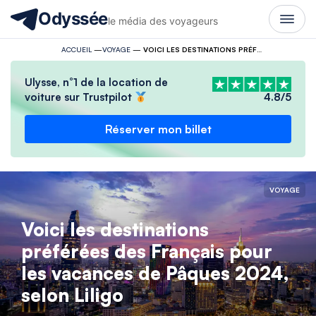
Odyssée
le média des voyageurs
ACCUEIL
—
VOYAGE
—
VOICI LES DESTINATIONS PRÉFÉRÉES DES FRANÇAIS POUR LES VACANCES DE PÂQUES 2024, SELON LILIGO
Ulysse, n°1 de la location de
voiture sur Trustpilot
4.8/5
Réserver mon billet
VOYAGE
Voici les destinations
préférées des Français pour
les vacances de Pâques 2024,
selon Liligo