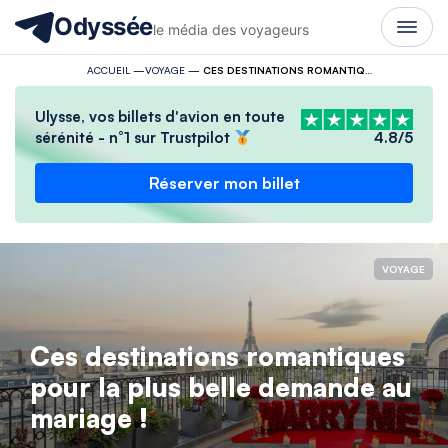
Odyssée
le média des voyageurs
ACCUEIL
—
VOYAGE
—
CES DESTINATIONS ROMANTIQUES POUR LA PLUS BELLE DEMANDE AU MARIAGE !
Ulysse, vos billets d'avion en toute
sérénité - n°1 sur Trustpilot
4.8/5
Réserver mon billet
VOYAGE
Ces destinations romantiques
pour la plus belle demande au
mariage !