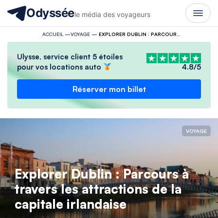
Odyssée
le média des voyageurs
ACCUEIL
—
VOYAGE
—
EXPLORER DUBLIN : PARCOURS À TRAVERS LES ATTRACTIONS DE LA CAPITALE IRLANDAISE
Ulysse, service client 5 étoiles
pour vos locations auto
4.8/5
Réserver mon billet
VOYAGE
Explorer Dublin : Parcours à
travers les attractions de la
capitale irlandaise