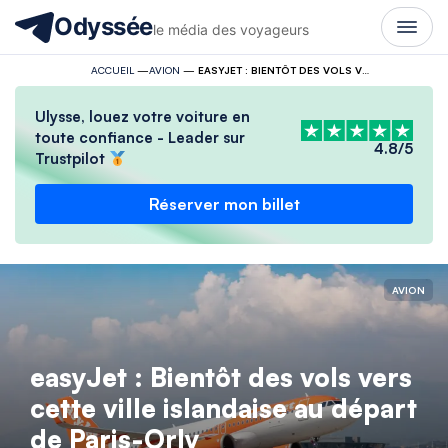
Odyssée
le média des voyageurs
ACCUEIL
—
AVION
—
EASYJET : BIENTÔT DES VOLS VERS CETTE VILLE ISLANDAISE AU DÉPART DE PARIS-ORLY
Ulysse, louez votre voiture en
toute confiance - Leader sur
4.8/5
Trustpilot
Réserver mon billet
AVION
easyJet : Bientôt des vols vers
cette ville islandaise au départ
de Paris-Orly