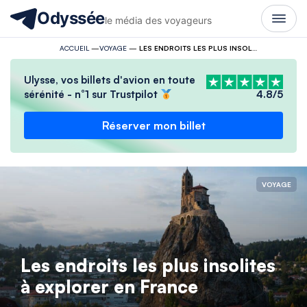
Odyssée
le média des voyageurs
ACCUEIL
—
VOYAGE
—
LES ENDROITS LES PLUS INSOLITES À EXPLORER EN FRANCE
Ulysse, vos billets d'avion en toute
sérénité - n°1 sur Trustpilot
4.8/5
Réserver mon billet
VOYAGE
Les endroits les plus insolites
à explorer en France