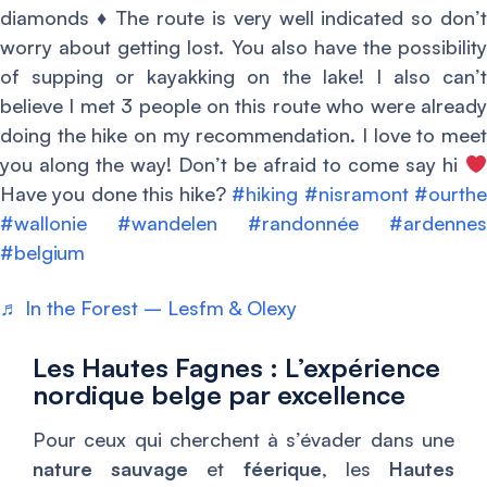
diamonds
♦️
The route is very well indicated so don’
worry about getting lost. You also have the possibility
of supping or kayakking on the lake! I also can’t
believe I met 3 people on this route who were already
doing the hike on my recommendation. I love to meet
you along the way! Don’t be afraid to come say hi
Have you done this hike?
#hiking
#nisramont
#ourth
#wallonie
#wandelen
#randonnée
#ardennes
#belgium
♬ In the Forest – Lesfm & Olexy
Les Hautes Fagnes : L’expérience
nordique belge par excellence
Pour ceux qui cherchent à s’évader dans une
nature sauvage
et
féerique
, les
Hautes