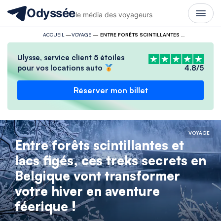
Odyssée
le média des voyageurs
ACCUEIL
—
VOYAGE
—
ENTRE FORÊTS SCINTILLANTES ET LACS FIGÉS, CES TREKS SECRETS EN BELGIQUE VONT TRANSFORMER VOTRE HIVER EN AVENTURE FÉERIQUE !
Ulysse, service client 5 étoiles
pour vos locations auto
4.8/5
Réserver mon billet
VOYAGE
Entre forêts scintillantes et
lacs figés, ces treks secrets en
Belgique vont transformer
votre hiver en aventure
féerique !