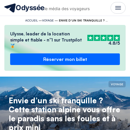
Odyssée
le média des voyageurs
ACCUEIL
—
VOYAGE
—
ENVIE D’UN SKI TRANQUILLE ? CETTE STATION ALPINE VOUS OFFRE LE PARADIS SANS LES FOULES ET À PRIX MINI
Ulysse, leader de la location
simple et fiable - n°1 sur Trustpilot
4.8/5
Réserver mon billet
VOYAGE
Envie d’un ski tranquille ?
Cette station alpine vous offre
le paradis sans les foules et à
prix mini