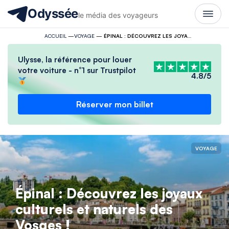
Odyssée
le média des voyageurs
ACCUEIL
—
VOYAGE
—
ÉPINAL : DÉCOUVREZ LES JOYAUX CULTURELS ET NATURELS DES VOSGES !
Ulysse, la référence pour louer
votre voiture - n°1 sur Trustpilot
4.8/5
Réserver mon billet
VOYAGE
Épinal : Découvrez les joyaux
culturels et naturels des
Vosges !