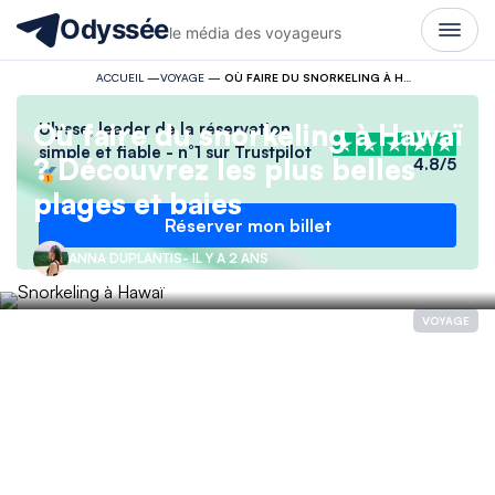
Odyssée
le média des voyageurs
ACCUEIL
—
VOYAGE
—
OÙ FAIRE DU SNORKELING À HAWAÏ ? DÉCOUVREZ LES PLUS BELLES PLAGES ET BAIES
Où faire du snorkeling à Hawaï
Ulysse, leader de la réservation
simple et fiable - n°1 sur Trustpilot
? Découvrez les plus belles
4.8/5
plages et baies
Réserver mon billet
ANNA DUPLANTIS
- IL Y A 2 ANS
VOYAGE