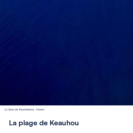
La baie de Kealakekua, Hawaï
La plage de Keauhou