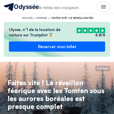
Odyssée
le média des voyageurs
ACCUEIL
—
VOYAGE
—
FAITES VITE ! LE RÉVEILLON FÉERIQUE AVEC LES TOMTEN SOUS LES AURORES BORÉALES EST PRESQUE COMPLET
Ulysse, n°1 de la location de
voiture sur Trustpilot
4.8/5
Réserver mon billet
VOYAGE
Faites vite ! Le réveillon
féerique avec les Tomten sous
les aurores boréales est
presque complet