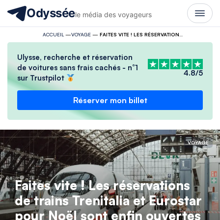
Odyssée
le média des voyageurs
ACCUEIL
—
VOYAGE
—
FAITES VITE ! LES RÉSERVATIONS DE TRAINS TRENITALIA ET EUROSTAR POUR NOËL SONT ENFIN OUVERTES
Ulysse, recherche et réservation
de voitures sans frais cachés - n°1
4.8/5
sur Trustpilot
Réserver mon billet
VOYAGE
Faites vite ! Les réservations
de trains Trenitalia et Eurostar
pour Noël sont enfin ouvertes