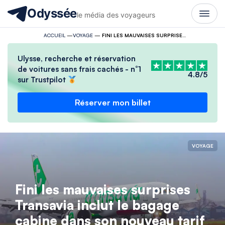
Odyssée
le média des voyageurs
ACCUEIL
—
VOYAGE
—
FINI LES MAUVAISES SURPRISES TRANSAVIA INCLUT LE BAGAGE CABINE DANS SON NOUVEAU TARIF
Ulysse, recherche et réservation
de voitures sans frais cachés - n°1
4.8/5
sur Trustpilot
Réserver mon billet
VOYAGE
Fini les mauvaises surprises
Transavia inclut le bagage
cabine dans son nouveau tarif