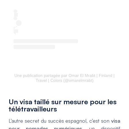
Une publication partagée par Omar El Mrabt | Finland |
Travel | Colors (@omarelmrabt)
Un visa taillé sur mesure pour les
télétravailleurs
L’autre secret du succès espagnol, c’est son
visa
pour nomades numériques
, un dispositif