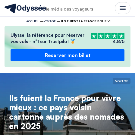
Odyssée
le média des voyageurs
ACCUEIL
—
VOYAGE
—
ILS FUIENT LA FRANCE POUR VIVRE MIEUX : CE PAYS VOISIN CARTONNE AUPRÈS DES NOMADES EN 2025
Ulysse, la référence pour réserver
vos vols - n°1 sur Trustpilot
4.8/5
Réserver mon billet
VOYAGE
Ils fuient la France pour vivre
mieux : ce pays voisin
cartonne auprès des nomades
en 2025