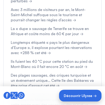
perturbés →
Avec 3 millions de visiteurs par an, le Mont-
Saint-Michel suffoque sous le tourisme et
pourrait changer les règles d’accès →
La « dupe » sauvage de Tenerife se trouve en
Afrique et coûte moins de 60 € par jour →
Longtemps étiqueté « pays le plus dangereux
d’Europe », il explose pourtant les réservations
avec +288 % cet été →
Ils fuient les 40 °C pour cette station au pied du
Mont-Blanc où il fait encore 20 °C en août →
Des plages sauvages, des criques turquoise et
un événement unique… Cette île des Baléares va
être prise d’assaut cet été →
Tout le monde parle du Maroc, mais c’est un
Découvrir Ulysse →
autre pays du Maghreb qui attire les Français
cette année avec des vacances dès 600 € →