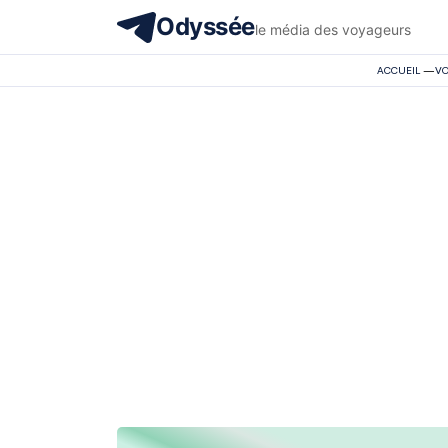
Odyssée
le média des voyageurs
ACCUEIL
—
VO