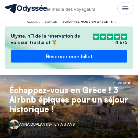
Odyssée
le média des voyageurs
ACCUEIL
—
VOYAGE
—
ÉCHAPPEZ-VOUS EN GRÈCE ! 3 AIRBNB ÉPIQUES POUR UN SÉJOUR HISTORIQUE !
Ulysse, n°1 de la réservation de
vols sur Trustpilot
4.8/5
Réserver mon billet
VOYAGE
Échappez-vous en Grèce ! 3
Airbnb épiques pour un séjour
historique !
ANNA DUPLANTIS
- IL Y A 3 ANS