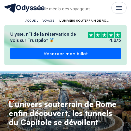
Odyssée
le média des voyageurs
ACCUEIL
—
VOYAGE
—
L’UNIVERS SOUTERRAIN DE ROME ENFIN DÉCOUVERT, LES TUNNELS DU CAPITOLE SE DÉVOILENT
Ulysse, n°1 de la réservation de
vols sur Trustpilot
4.8/5
Réserver mon billet
VOYAGE
L’univers souterrain de Rome
enfin découvert, les tunnels
du Capitole se dévoilent