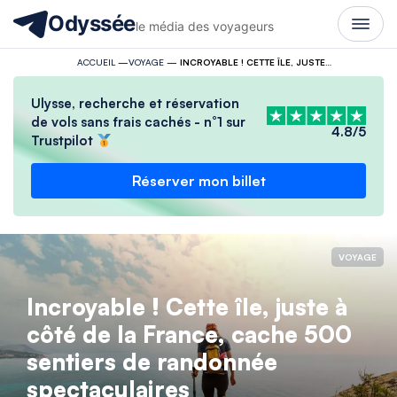
Odyssée
le média des voyageurs
ACCUEIL
—
VOYAGE
—
INCROYABLE ! CETTE ÎLE, JUSTE À CÔTÉ DE LA FRANCE, CACHE 500 SENTIERS DE RANDONNÉE SPECTACULAIRES
Ulysse, recherche et réservation
de vols sans frais cachés - n°1 sur
4.8/5
Trustpilot
Réserver mon billet
VOYAGE
Incroyable ! Cette île, juste à
côté de la France, cache 500
sentiers de randonnée
spectaculaires