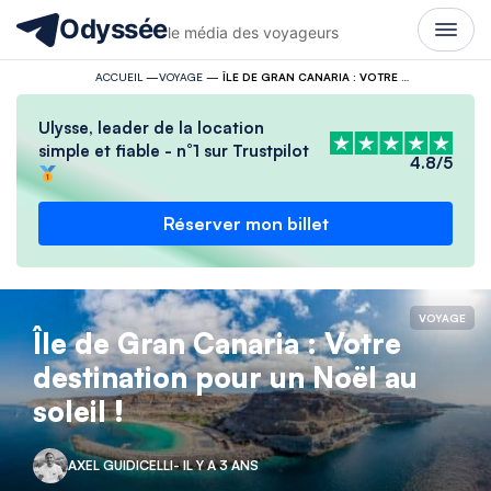
Odyssée
le média des voyageurs
ACCUEIL
—
VOYAGE
—
ÎLE DE GRAN CANARIA : VOTRE DESTINATION POUR UN NOËL AU SOLEIL !
Ulysse, leader de la location
simple et fiable - n°1 sur Trustpilot
4.8/5
Réserver mon billet
VOYAGE
Île de Gran Canaria : Votre
destination pour un Noël au
soleil !
AXEL GUIDICELLI
- IL Y A 3 ANS