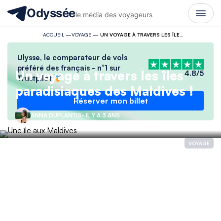
Odyssée
le média des voyageurs
ACCUEIL
—
VOYAGE
—
UN VOYAGE À TRAVERS LES ÎLES PARADISIAQUES DES MALDIVES !
Ulysse, le comparateur de vols
préféré des français - n°1 sur
Un voyage à travers les îles
4.8/5
Trustpilot
paradisiaques des Maldives !
Réserver mon billet
ANNA DUPLANTIS
- IL Y A 3 ANS
VOYAGE