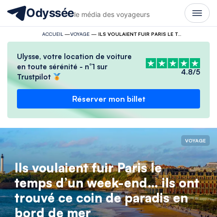
Odyssée
le média des voyageurs
ACCUEIL
—
VOYAGE
—
ILS VOULAIENT FUIR PARIS LE TEMPS D’UN WEEK-END… ILS ONT TROUVÉ CE COIN DE PARADIS EN BORD DE MER
Ulysse, votre location de voiture
en toute sérénité - n°1 sur
4.8/5
Trustpilot
Réserver mon billet
VOYAGE
Ils voulaient fuir Paris le
temps d’un week-end… ils ont
trouvé ce coin de paradis en
bord de mer