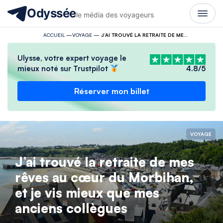
Odyssée
le média des voyageurs
ACCUEIL
—
VOYAGE
—
J’AI TROUVÉ LA RETRAITE DE MES RÊVES AU CŒUR DU MORBIHAN, ET JE VIS MIEUX QUE MES ANCIENS COLLÈGUES
Ulysse, votre expert voyage le
mieux noté sur Trustpilot
4.8/5
Réserver mon billet
VOYAGE
J’ai trouvé la retraite de mes
rêves au cœur du Morbihan,
et je vis mieux que mes
anciens collègues