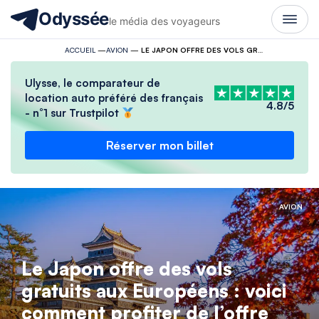
Odyssée
le média des voyageurs
ACCUEIL
—
AVION
—
LE JAPON OFFRE DES VOLS GRATUITS AUX EUROPÉENS : VOICI COMMENT PROFITER DE L’OFFRE
Ulysse, le comparateur de
location auto préféré des français
4.8/5
- n°1 sur Trustpilot
Réserver mon billet
AVION
Le Japon offre des vols
gratuits aux Européens : voici
comment profiter de l’offre