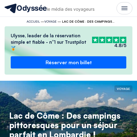
Odyssée
le média des voyageurs
ACCUEIL
—
VOYAGE
—
LAC DE CÔME : DES CAMPINGS PITTORESQUES POUR UN SÉJOUR PARFAIT EN LOMBARDIE !
Ulysse, leader de la réservation
simple et fiable - n°1 sur Trustpilot
4.8/5
Réserver mon billet
VOYAGE
Lac de Côme : Des campings
pittoresques pour un séjour
parfait en Lombardie !