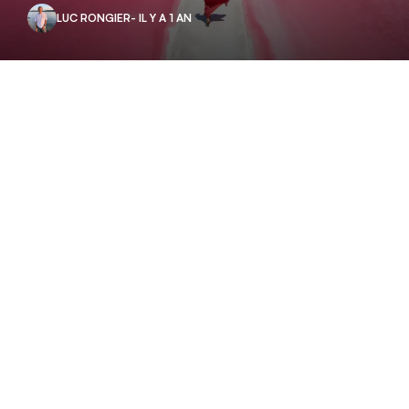
LUC RONGIER
- IL Y A 1 AN