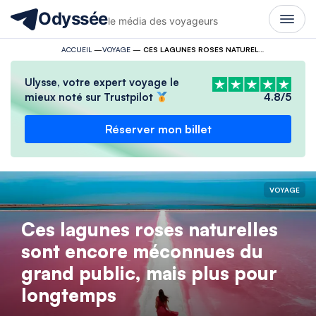
Odyssée
le média des voyageurs
ACCUEIL
—
VOYAGE
—
CES LAGUNES ROSES NATURELLES SONT ENCORE MÉCONNUES DU GRAND PUBLIC, MAIS PLUS POUR LONGTEMPS
Ulysse, votre expert voyage le
mieux noté sur Trustpilot
4.8/5
Réserver mon billet
VOYAGE
Ces lagunes roses naturelles
sont encore méconnues du
grand public, mais plus pour
longtemps