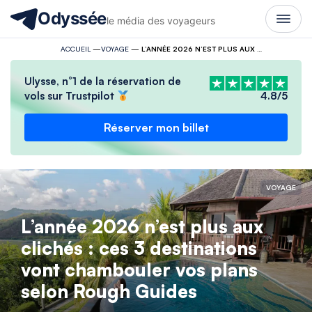
Odyssée
le média des voyageurs
ACCUEIL
—
VOYAGE
—
L’ANNÉE 2026 N’EST PLUS AUX CLICHÉS : CES 3 DESTINATIONS VONT CHAMBOULER VOS PLANS SELON ROUGH GUIDES
Ulysse, n°1 de la réservation de
vols sur Trustpilot
4.8/5
Réserver mon billet
VOYAGE
L’année 2026 n’est plus aux
clichés : ces 3 destinations
vont chambouler vos plans
selon Rough Guides