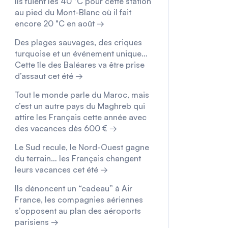
Ils fuient les 40 °C pour cette station
au pied du Mont-Blanc où il fait
encore 20 °C en août →
Des plages sauvages, des criques
turquoise et un événement unique…
Cette île des Baléares va être prise
d’assaut cet été →
Tout le monde parle du Maroc, mais
c’est un autre pays du Maghreb qui
attire les Français cette année avec
des vacances dès 600 € →
Le Sud recule, le Nord-Ouest gagne
du terrain… les Français changent
leurs vacances cet été →
Ils dénoncent un “cadeau” à Air
France, les compagnies aériennes
s’opposent au plan des aéroports
parisiens →