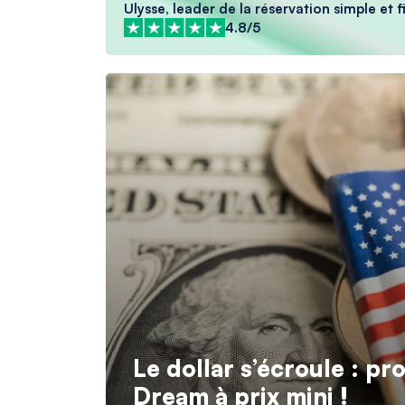
Ulysse, leader de la réservation simple et fi
4.8/5
Le dollar s’écroule : pr
Dream à prix mini !