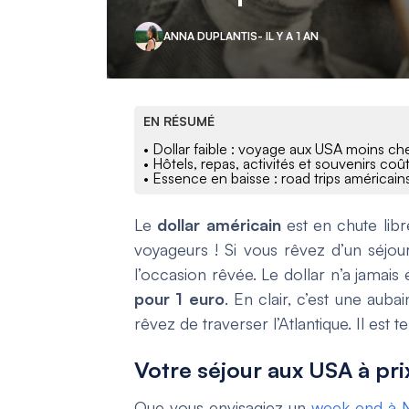
ANNA DUPLANTIS
- IL Y A 1 AN
EN RÉSUMÉ
• Dollar faible : voyage aux USA moins c
• Hôtels, repas, activités et souvenirs co
• Essence en baisse : road trips américain
Le
dollar américain
est en chute libre
voyageurs ! Si vous rêvez d’un séjou
l’occasion rêvée. Le dollar n’a jamais é
pour 1 euro
. En clair, c’est une aub
rêvez de traverser l’Atlantique. Il est 
Votre séjour aux USA à pri
Que vous envisagiez un
week-end à 