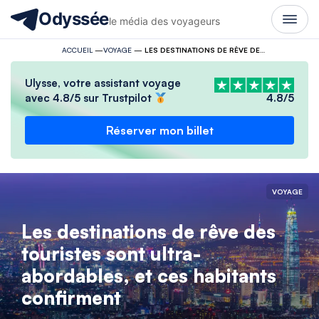
Odyssée
le média des voyageurs
ACCUEIL
—
VOYAGE
—
LES DESTINATIONS DE RÊVE DES TOURISTES SONT ULTRA-ABORDABLES, ET CES HABITANTS CONFIRMENT
Ulysse, votre assistant voyage
avec 4.8/5 sur Trustpilot
4.8/5
Réserver mon billet
VOYAGE
Les destinations de rêve des
touristes sont ultra-
abordables, et ces habitants
confirment