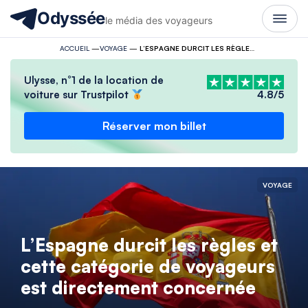
Odyssée
le média des voyageurs
ACCUEIL
—
VOYAGE
—
L’ESPAGNE DURCIT LES RÈGLES ET CETTE CATÉGORIE DE VOYAGEURS EST DIRECTEMENT CONCERNÉE
Ulysse, n°1 de la location de
voiture sur Trustpilot
4.8/5
Réserver mon billet
VOYAGE
L’Espagne durcit les règles et
cette catégorie de voyageurs
est directement concernée