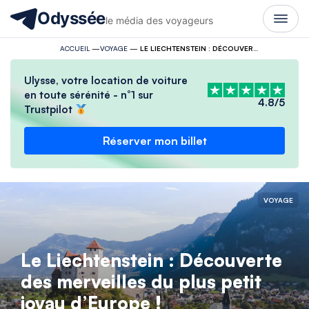
Odyssée
le média des voyageurs
ACCUEIL
—
VOYAGE
—
LE LIECHTENSTEIN : DÉCOUVERTE DES MERVEILLES DU PLUS PETIT JOYAU D’EUROPE !
Ulysse, votre location de voiture
en toute sérénité - n°1 sur
4.8/5
Trustpilot
Réserver mon billet
VOYAGE
Le Liechtenstein : Découverte
des merveilles du plus petit
joyau d’Europe !